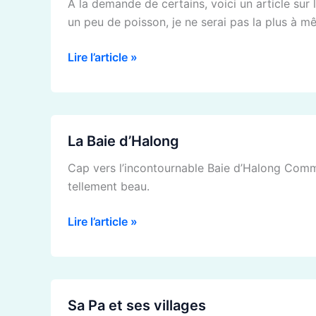
A la demande de certains, voici un article su
la
un peu de poisson, je ne serai pas la plus à 
nourriture
Lire l’article »
La
La Baie d’Halong
Baie
d’Halong
Cap vers l’incontournable Baie d’Halong Commen
tellement beau.
Lire l’article »
Sa
Sa Pa et ses villages
Pa