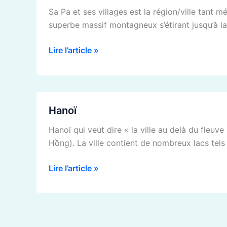
et
Sa Pa et ses villages est la région/ville tant
ses
superbe massif montagneux s’étirant jusqu’à la 
villages
Lire l’article »
Hanoï
Hanoï
Hanoï qui veut dire « la ville au delà du fleuv
Hồng). La ville contient de nombreux lacs tel
Lire l’article »