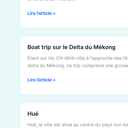
Lire l’article »
Boat
Boat trip sur le Delta du Mékong
trip
sur
Étant sur Ho Chi Minh ville à l’approche des fêt
le
delta du Mékong, ce trip comprend une grosse 
Delta
du
Lire l’article »
Mékong
Hué
Hué
Hué, la ville est situé au centre du pays non lo