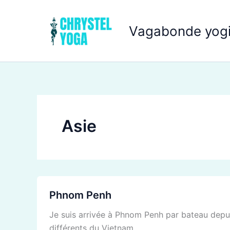
Aller
au
Vagabonde yogi
contenu
Asie
Phnom
Phnom Penh
Penh
Je suis arrivée à Phnom Penh par bateau depuis
différents du Vietnam.