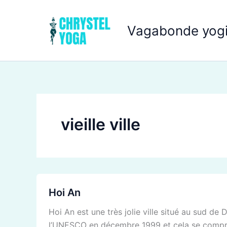
Aller
au
Vagabonde yogi
contenu
vieille ville
Hoi
Hoi An
An
Hoi An est une très jolie ville situé au sud de
l’UNESCO en décembre 1999 et cela se compr