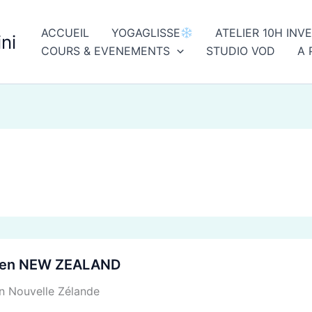
ACCUEIL
YOGAGLISSE
ATELIER 10H INV
ni
COURS & EVENEMENTS
STUDIO VOD
A 
e en NEW ZEALAND
En Nouvelle Zélande
AND