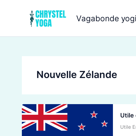
Aller
au
Vagabonde yogi
contenu
Nouvelle Zélande
Utile
Util
en
NEW
Utile 
ZEAL