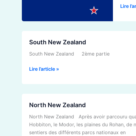
Lire l’a
South
South New Zealand
New
Zealand
South New Zealand 2ème partie
Lire l’article »
North
North New Zealand
New
Zealand
North New Zealand Après avoir parcouru quas
Hobbiton, le Modor, les plaines du Rohan, de n
sentiers des différents parcs nationaux en