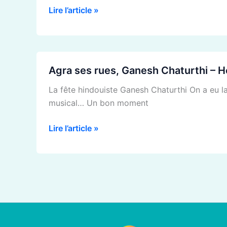
ambiance…
Lire l’article »
Agra
Agra ses rues, Ganesh Chaturthi – H
ses
rues,
La fête hindouiste Ganesh Chaturthi On a eu la 
Ganesh
musical… Un bon moment
Chaturthi
–
Lire l’article »
Holy
day