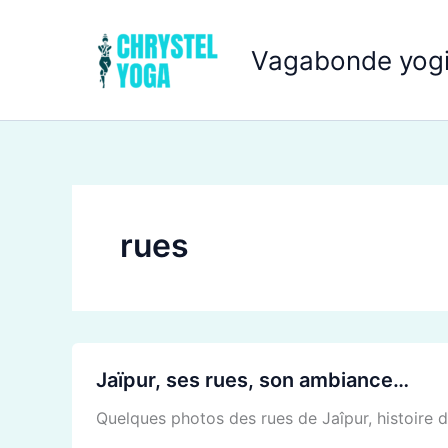
Aller
au
Vagabonde yogi
contenu
rues
Jaïpur,
Jaïpur, ses rues, son ambiance…
ses
rues,
Quelques photos des rues de Jaîpur, histoire d
son