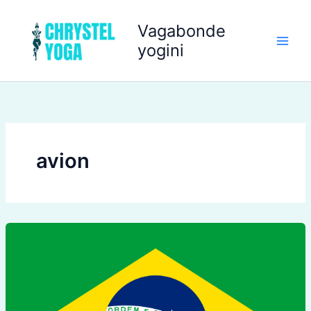
Aller
au
Vagabonde
contenu
yogini
avion
Utile
au
BRESIL