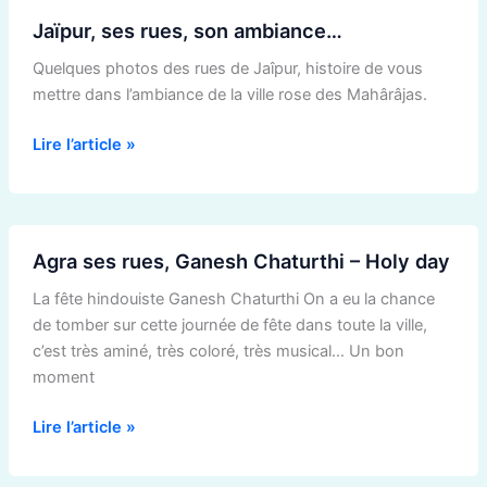
Jaïpur,
Jaïpur, ses rues, son ambiance…
ses
rues,
Quelques photos des rues de Jaîpur, histoire de vous
son
mettre dans l’ambiance de la ville rose des Mahârâjas.
ambiance…
Lire l’article »
Agra
Agra ses rues, Ganesh Chaturthi – Holy day
ses
rues,
La fête hindouiste Ganesh Chaturthi On a eu la chance
Ganesh
de tomber sur cette journée de fête dans toute la ville,
Chaturthi
c’est très aminé, très coloré, très musical… Un bon
–
moment
Holy
day
Lire l’article »