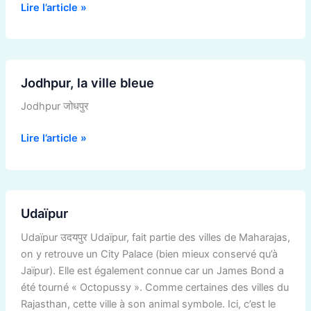
Lire l’article »
Jodhpur,
Jodhpur, la ville bleue
la
ville
Jodhpur जोधपुर
bleue
Lire l’article »
Udaïpur
Udaïpur
Udaïpur उदयपुर Udaïpur, fait partie des villes de Maharajas,
on y retrouve un City Palace (bien mieux conservé qu’à
Jaïpur). Elle est également connue car un James Bond a
été tourné « Octopussy ». Comme certaines des villes du
Rajasthan, cette ville à son animal symbole. Ici, c’est le