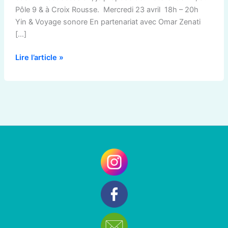
Pôle 9 & à Croix Rousse. Mercredi 23 avril 18h – 20h
Yin & Voyage sonore En partenariat avec Omar Zenati
[…]
Lire l’article »