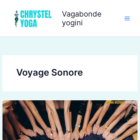
Aller
au
Vagabonde
contenu
yogini
Voyage Sonore
Évènements
d’avril,
Lyon