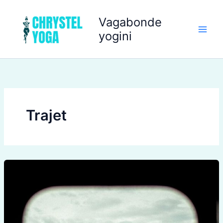
Aller
au
Vagabonde
contenu
yogini
Trajet
Yoga
pour
le
voyage