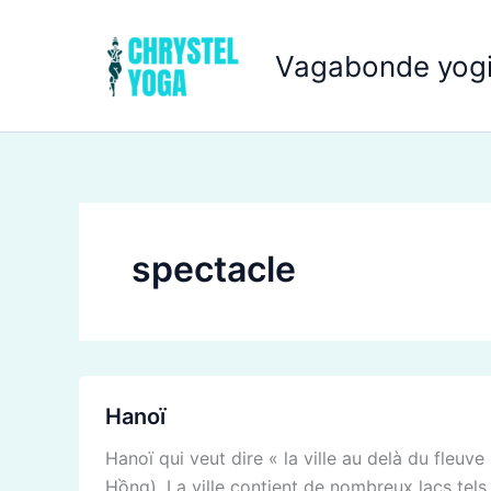
Aller
au
Vagabonde yogi
contenu
spectacle
Hanoï
Hanoï
Hanoï qui veut dire « la ville au delà du fleuv
Hồng). La ville contient de nombreux lacs tel