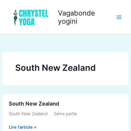
Aller
au
Vagabonde
contenu
yogini
South New Zealand
South
South New Zealand
New
Zealand
South New Zealand 2ème partie
Lire l’article »