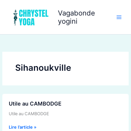
Aller
au
Vagabonde
contenu
yogini
Sihanoukville
Utile
Utile au CAMBODGE
au
CAMBODGE
Utile au CAMBODGE
Lire l’article »