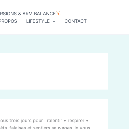
ERSIONS & ARM BALANCE
PROPOS
LIFESTYLE
CONTACT
us trois jours pour : ralentir • respirer •
êts, falaises et sentiers sauvages, je vous