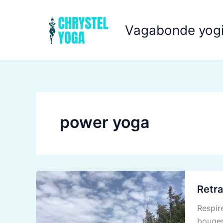
Aller
au
Vagabonde yogi
contenu
power yoga
Retrait
Retra
de
Yoga
Respire
à
bouger 