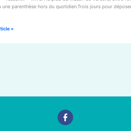
lay,
à une parenthèse hors du quotidien.Trois jours pour déposer 
rticle »