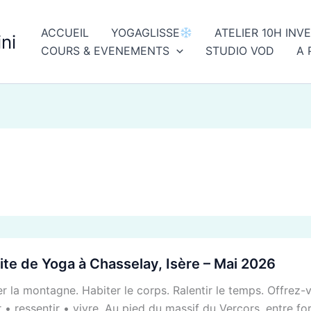
ACCUEIL
YOGAGLISSE
ATELIER 10H INV
ni
COURS & EVENEMENTS
STUDIO VOD
A 
e
ite de Yoga à Chasselay, Isère – Mai 2026
r la montagne. Habiter le corps. Ralentir le temps. Offrez-vo
• ressentir • vivre. Au pied du massif du Vercors, entre for