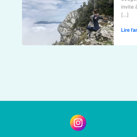
Chasse
invite 
Isère
[…]
–
Mai
Lire l’a
2026