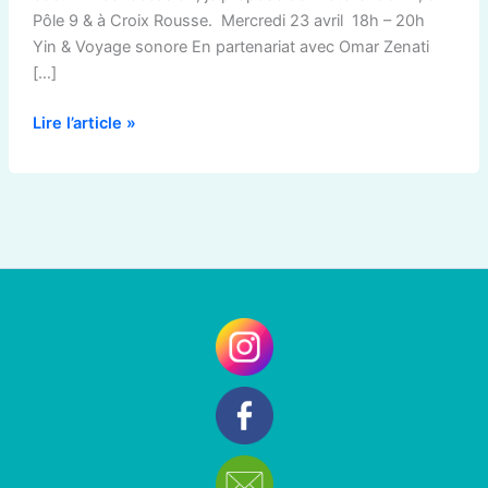
Pôle 9 & à Croix Rousse. Mercredi 23 avril 18h – 20h
Yin & Voyage sonore En partenariat avec Omar Zenati
[…]
Lire l’article »