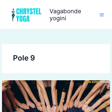
Aller
au
Vagabonde
contenu
yogini
Pole 9
Évènements
d’avril,
Lyon