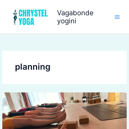
Aller
au
Vagabonde
contenu
yogini
planning
COURS
/
PLANNING