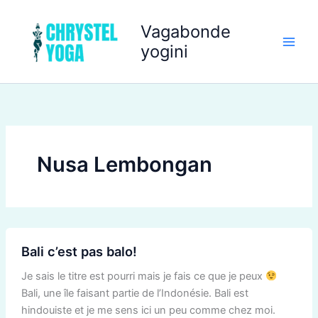
Aller
au
Vagabonde
contenu
yogini
Nusa Lembongan
Bali
Bali c’est pas balo!
c’est
pas
Je sais le titre est pourri mais je fais ce que je peux
balo!
Bali, une île faisant partie de l’Indonésie. Bali est
hindouiste et je me sens ici un peu comme chez moi.