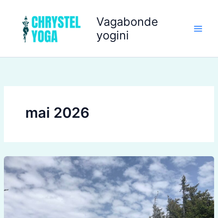
Aller
au
Vagabonde
contenu
yogini
mai 2026
Retraite
de
Yoga
à
Chasselay,