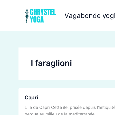
Aller
au
Vagabonde yogi
contenu
I faraglioni
Capri
Capri
L’ile de Capri Cette ile, prisée depuis l’antiqu
perdue au milieu de la méditerranée.