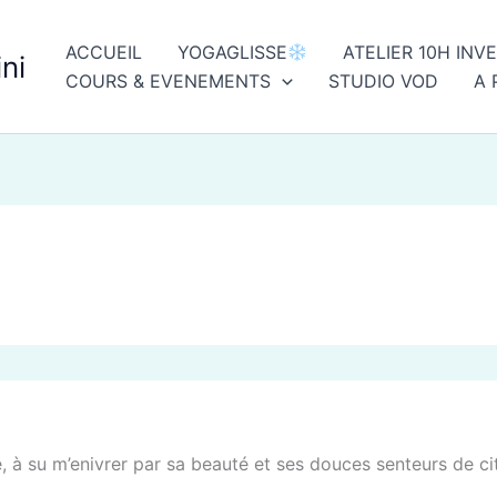
ACCUEIL
YOGAGLISSE
ATELIER 10H INV
ni
COURS & EVENEMENTS
STUDIO VOD
A 
ité, à su m’enivrer par sa beauté et ses douces senteurs de c