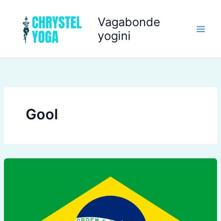
Aller
au
Vagabonde
contenu
yogini
Gool
Utile
au
BRESIL