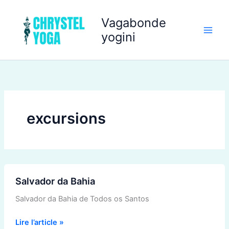
Aller
au
Vagabonde
contenu
yogini
excursions
Salvador
Salvador da Bahia
da
Bahia
Salvador da Bahia de Todos os Santos
Lire l’article »