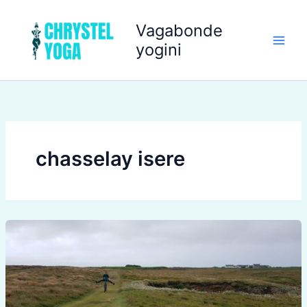
Aller
au
Vagabonde
contenu
yogini
chasselay isere
Stage
de
Yoga
à
la