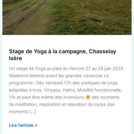
campagne,
Chasselay
Isère
Stage de Yoga à la campagne, Chasselay
Isère
Un stage de Yoga au pied du Vercors 27 au 29 juin 2025
Weekend détente avant les grandes vacances Le
programme : Dès vendredi 17h des pratiques de yoga
adaptées à tous. Vinyasa, Hatha, Mobilité fonctionnelle,
Yin et peut être même des inversions
des moments
de méditation, respiration et relaxation du corps des
moments […]
Lire l’article »