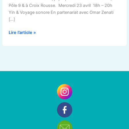
Pôle 9 & à Croix Rousse. Mercredi 23 avril 18h – 20h
Yin & Voyage sonore En partenariat avec Omar Zenati
[…]
Lire l’article »