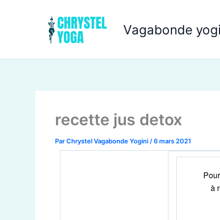
Aller
au
Vagabonde yogi
contenu
recette jus detox
Par
Chrystel Vagabonde Yogini
/
6 mars 2021
Pour
à 