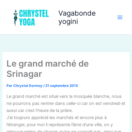
Aller
au
Vagabonde
contenu
yogini
Le grand marché de
Srinagar
Par
Chrystel Dormoy
/
21 septembre 2015
Le grand marché est situé vers la mosquée blanche, nous
ne pourrons pas rentrer dans celle-ci car on est vendredi et
aussi car c’est l’heure de la prière.
J’ai toujours apprécié les marchés et encore plus à
l’étranger, pour moi il représente l’âme d’une ville, on y
retrouve pleins de choses qu’on ne connait pas, ainsi que